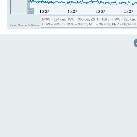
MNW
= 174 cm,
HSW
= 360 cm,
ZS_I
= 166 cm,
MW
= 226 cm,
HHW
= 900 cm,
NNW
= 98 cm,
M_II
= 360 cm,
PNP
= 86,399
m.
Open Source Software