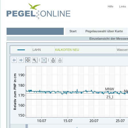
Hilfe
Links
Start
Pegelauswahl über Karte
Einzelansicht der Messwe
LAHN
KALKOFEN NEU
Wasser
|
|