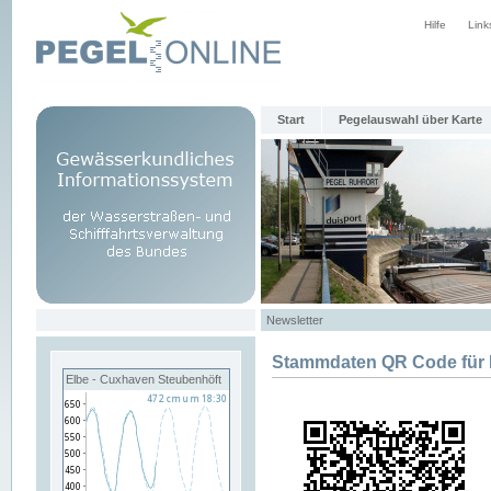
Hilfe
Link
Start
Pegelauswahl über Karte
Newsletter
Stammdaten QR Code fü
Elbe - Cuxhaven Steubenhöft