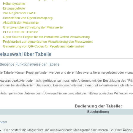
Höhensysteme
Einzugsgebiete
24h Regenradar DWD
Seezeichen von OpenSeaMap.org
Aktualität der Messwerte
Grenzwertüberschreitung der Messwerte
PEGELONLINE-Dienste
Open Source Projekt für die interaktive Online Visualisierung
Projektarbeit zur dynamischen Visualisierung von Messwerten
Generierung von QR-Codes für Pegelstammdatenseiten
elauswahl über Tabelle
legende Funktionsweise der Tabelle
die Tabelle können Pegel gefunden werden und deren Messwerte heruntergeladen oder visuali
vascript deaktiviert oder nicht verfügbar so muss jede Änderung mit der Bestätigung des "Filt
int nur bei deaktiviertem Javascript. Bei eingeschaltetem Javascript aktualisieren sich alle 
itstempel in den Dateien beim Download liegen ganzjährig in mitteleuropäischer Winterzeit vo
Bedienung der Tabelle:
Beschreibung
meter
Hier besteht die Möglichkeit, die auszuwertende Messgröße einzustellen. Bei einer Ände