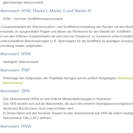
gleichwertiger Wasserstand
lkennwert: HSW, Marke I, Marke II und Marke III
HSW – höchster Schifffahrtswasserstand
in Zusammenarbeit der Wasserstraßen- und Schifffahrtsverwaltung des Bundes mit den Bund
standes an ausgewählten Pegeln und dienen als Richtwerte für den Betrieb der Schifffahrt. 
n von den örtlichen Gegebenheiten ab und sind von Gewässer zu Gewässer unterschiedlich
 unterschiedliche Beschränkungen (z.B. Sperrungen) für die Schifffahrt im jeweiligen Gewäss
schreitung wieder aufgehoben.
lkennwert: NSW
niedrigster Wasserstand
lkennwert: PNP
Höhenlage des Nullpunktes der Pegellatte bezogen auf ein amtlich festgelegtes
Höhensys
Wasserstand
.
lkennwert: SKN
Das Seekartennull (SKN) ist eine örtliche Mindesttiefenangabe in Seekarten.
Das SKN bezieht sich auf die Wassertiefe, die auch bei extemen Niedrigwasserereignissen
deutschen Bucht) kaum noch unterschritten wird.
In Deutschland und den Nordsee-Staaten ist das Seekartennull seit 2005 als örtlich nie
Astronomical Tide (LAT)" definiert.
lkennwert: RNW