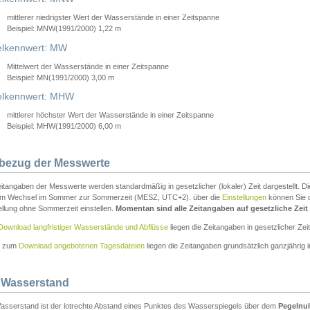
mittlerer niedrigster Wert der Wasserstände in einer Zeitspanne
Beispiel: MNW(1991/2000) 1,22 m
lkennwert: MW
Mittelwert der Wasserstände in einer Zeitspanne
Beispiel: MN(1991/2000) 3,00 m
elkennwert: MHW
mittlerer höchster Wert der Wasserstände in einer Zeitspanne
Beispiel: MHW(1991/2000) 6,00 m
tbezug der Messwerte
itangaben der Messwerte werden standardmäßig in gesetzlicher (lokaler) Zeit dargestellt. D
em Wechsel im Sommer zur Sommerzeit (MESZ, UTC+2). über die
Einstellungen
können Sie d
ellung ohne Sommerzeit einstellen.
Momentan sind alle Zeitangaben auf gesetzliche Zeit e
Download langfristiger Wasserstände und Abflüsse
liegen die Zeitangaben in gesetzlicher Zeit
n zum
Download angebotenen Tagesdateien
liegen die Zeitangaben grundsätzlich ganzjährig in
 Wasserstand
asserstand ist der lotrechte Abstand eines Punktes des Wasserspiegels über dem
Pegelnul