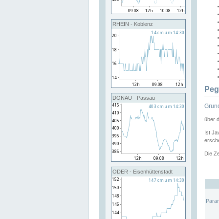
RHEIN - Koblenz
Peg
DONAU - Passau
Grund
über 
Ist Ja
ersche
Die Ze
ODER - Eisenhüttenstadt
Para