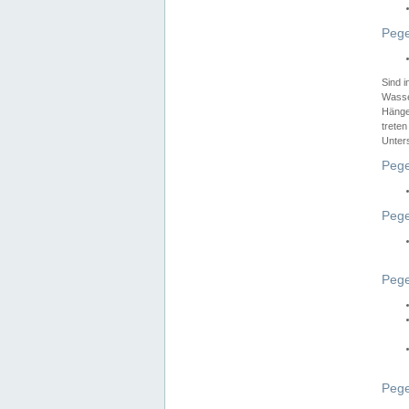
Pege
Sind 
Wasser
Hänge
treten
Unter
Pege
Pege
Pege
Pege