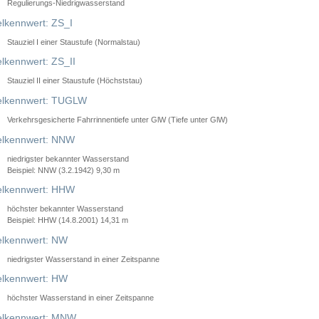
Regulierungs-Niedrigwasserstand
lkennwert: ZS_I
Stauziel I einer Staustufe (Normalstau)
lkennwert: ZS_II
Stauziel II einer Staustufe (Höchststau)
elkennwert: TUGLW
Verkehrsgesicherte Fahrrinnentiefe unter GlW (Tiefe unter GlW)
lkennwert: NNW
niedrigster bekannter Wasserstand
Beispiel: NNW (3.2.1942) 9,30 m
lkennwert: HHW
höchster bekannter Wasserstand
Beispiel: HHW (14.8.2001) 14,31 m
lkennwert: NW
niedrigster Wasserstand in einer Zeitspanne
lkennwert: HW
höchster Wasserstand in einer Zeitspanne
elkennwert: MNW