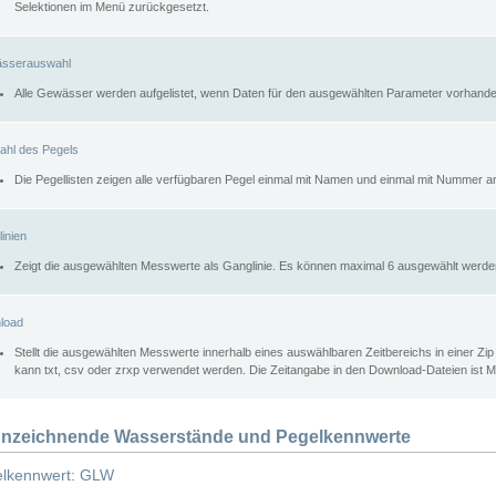
Selektionen im Menü zurückgesetzt.
sserauswahl
Alle Gewässer werden aufgelistet, wenn Daten für den ausgewählten Parameter vorhande
ahl des Pegels
Die Pegellisten zeigen alle verfügbaren Pegel einmal mit Namen und einmal mit Nummer a
inien
Zeigt die ausgewählten Messwerte als Ganglinie. Es können maximal 6 ausgewählt werde
load
Stellt die ausgewählten Messwerte innerhalb eines auswählbaren Zeitbereichs in einer Zi
kann txt, csv oder zrxp verwendet werden. Die Zeitangabe in den Download-Dateien ist 
nzeichnende Wasserstände und Pegelkennwerte
lkennwert: GLW