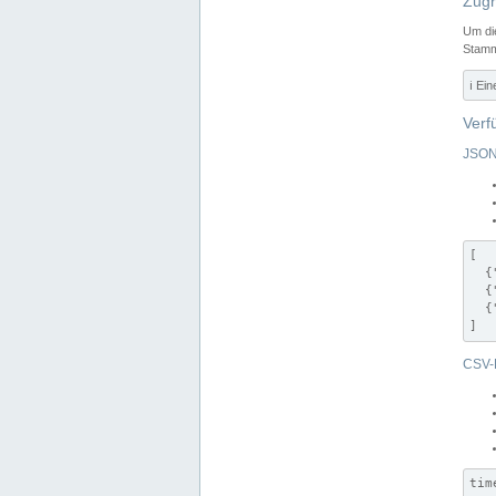
Zugr
Um di
Stamm
ℹ️ Ei
Verf
JSON
[

  {
  {
  {
]
CSV-
tim