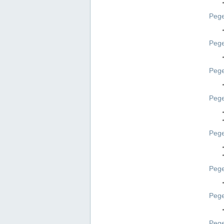
Pege
Pege
Peg
Pege
Pege
Pege
Pege
Peg