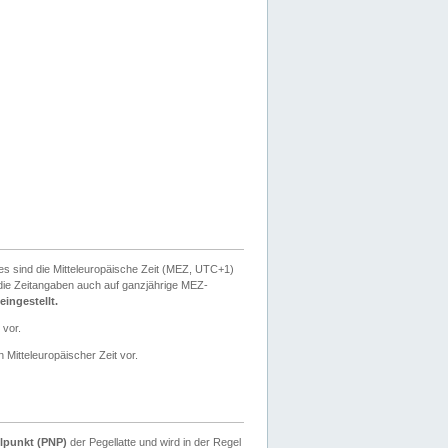
ies sind die Mitteleuropäische Zeit (MEZ, UTC+1)
ie Zeitangaben auch auf ganzjährige MEZ-
ingestellt.
 vor.
 Mitteleuropäischer Zeit vor.
lpunkt (PNP)
der Pegellatte und wird in der Regel