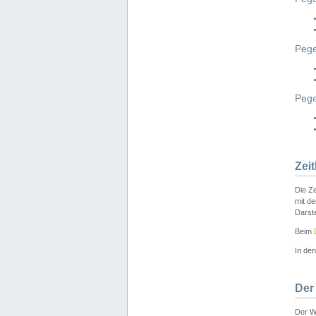
Pege
Peg
Zei
Die Ze
mit d
Darst
Beim
In de
Der
Der W