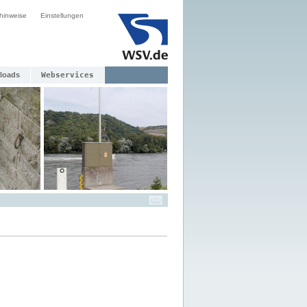
hinweise
Einstellungen
loads
Webservices