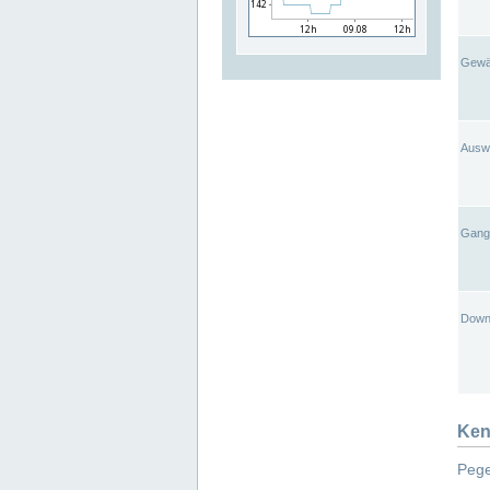
Gewä
Ausw
Gangl
Down
Ken
Pege