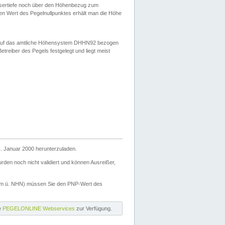
ssertiefe noch über den Höhenbezug zum
en Wert des Pegelnullpunktes erhält man die Höhe
d auf das amtliche Höhensystem DHHN92 bezogen
reiber des Pegels festgelegt und liegt meist
. Januar 2000 herunterzuladen.
den noch nicht validiert und können Ausreißer,
(m ü. NHN) müssen Sie den PNP-Wert des
ie
PEGELONLINE Webservices
zur Verfügung.