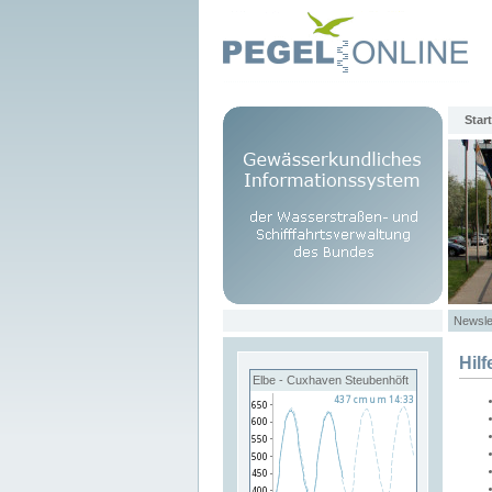
Start
Newsle
Hilf
Elbe - Cuxhaven Steubenhöft