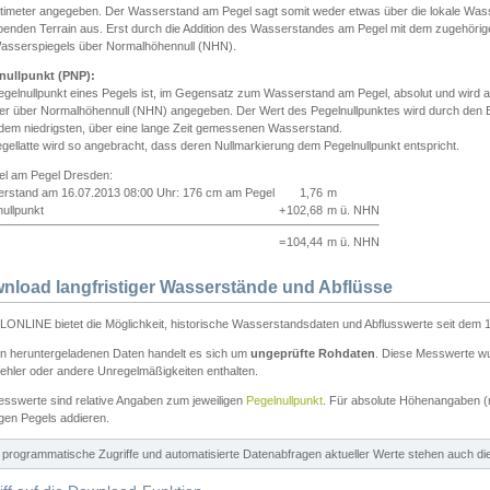
ntimeter angegeben. Der Wasserstand am Pegel sagt somit weder etwas über die lokale Wa
enden Terrain aus. Erst durch die Addition des Wasserstandes am Pegel mit dem zugehörig
asserspiegels über Normalhöhennull (NHN).
nullpunkt (PNP):
egelnullpunkt eines Pegels ist, im Gegensatz zum Wasserstand am Pegel, absolut und wir
ter über Normalhöhennull (NHN) angegeben. Der Wert des Pegelnullpunktes wird durch den Bet
 dem niedrigsten, über eine lange Zeit gemessenen Wasserstand.
gellatte wird so angebracht, dass deren Nullmarkierung dem Pegelnullpunkt entspricht.
iel am Pegel Dresden:
rstand am 16.07.2013 08:00 Uhr: 176 cm am Pegel
1,76
m
ullpunkt
+
102,68
m ü. NHN
=
104,44
m ü. NHN
nload langfristiger Wasserstände und Abflüsse
ONLINE bietet die Möglichkeit, historische Wasserstandsdaten und Abflusswerte seit dem 1
en heruntergeladenen Daten handelt es sich um
ungeprüfte Rohdaten
. Diese Messwerte wur
ehler oder andere Unregelmäßigkeiten enthalten.
esswerte sind relative Angaben zum jeweiligen
Pegelnullpunkt
. Für absolute Höhenangaben 
igen Pegels addieren.
ür programmatische Zugriffe und automatisierte Datenabfragen aktueller Werte stehen auch d