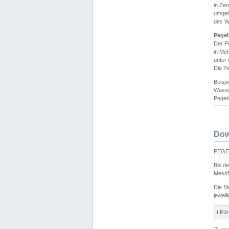
in Ze
umgeb
des W
Pegel
Der P
in Me
unter
Die Pe
Beisp
Wasse
Pegeln
Dow
PEGEL
Bei d
Messf
Die M
jeweil
ℹ️ F