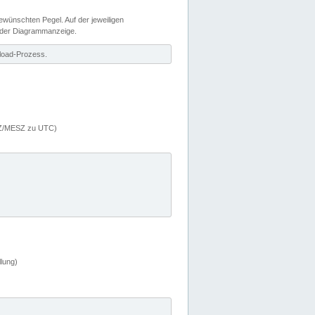
wünschten Pegel. Auf der jeweiligen
 der Diagrammanzeige.
load-Prozess.
MEZ/MESZ zu UTC)
lung)