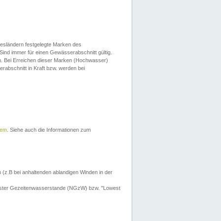
esländern festgelegte Marken des
Sind immer für einen Gewässerabschnitt gültig.
. Bei Erreichen dieser Marken (Hochwasser)
erabschnitt in Kraft bzw. werden bei
tem
. Siehe auch die Informationen zum
 (z.B bei anhaltenden ablandigen Winden in der
drigster Gezeitenwasserstande (NGzW) bzw. "Lowest