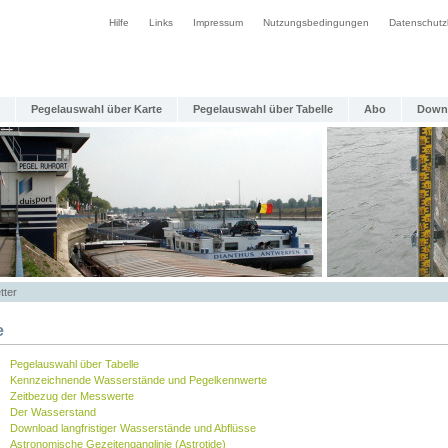
Hilfe
Links
Impressum
Nutzungsbedingungen
Datenschutz
Pegelauswahl über Karte
Pegelauswahl über Tabelle
Abo
Down
tter
e
Pegelauswahl über Tabelle
Kennzeichnende Wasserstände und Pegelkennwerte
Zeitbezug der Messwerte
Der Wasserstand
Download langfristiger Wasserstände und Abflüsse
Astronomische Gezeitenganglinie (Astrotide)