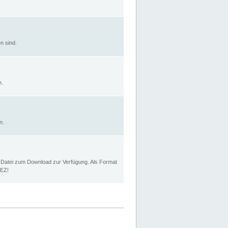
n sind.
n.
n.
p Datei zum Download zur Verfügung. Als Format
MEZ!