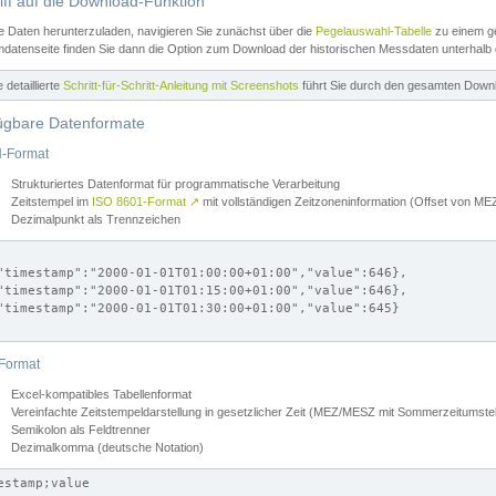
iff auf die Download-Funktion
e Daten herunterzuladen, navigieren Sie zunächst über die
Pegelauswahl-Tabelle
zu einem ge
datenseite finden Sie dann die Option zum Download der historischen Messdaten unterhalb
ne detaillierte
Schritt-für-Schritt-Anleitung mit Screenshots
führt Sie durch den gesamten Down
ügbare Datenformate
-Format
Strukturiertes Datenformat für programmatische Verarbeitung
Zeitstempel im
ISO 8601-Format
↗
mit vollständigen Zeitzoneninformation (Offset von 
Dezimalpunkt als Trennzeichen
"timestamp":"2000-01-01T01:00:00+01:00","value":646},

"timestamp":"2000-01-01T01:15:00+01:00","value":646},

"timestamp":"2000-01-01T01:30:00+01:00","value":645}

Format
Excel-kompatibles Tabellenformat
Vereinfachte Zeitstempeldarstellung in gesetzlicher Zeit (MEZ/MESZ mit Sommerzeitumstel
Semikolon als Feldtrenner
Dezimalkomma (deutsche Notation)
estamp;value
