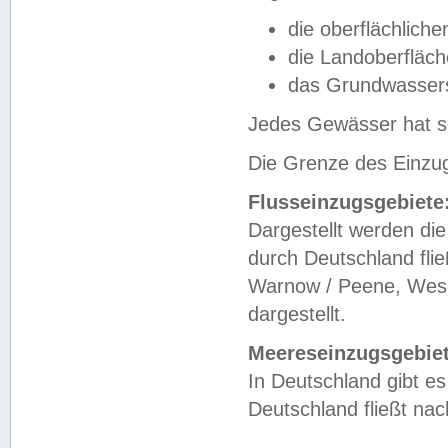
die oberflächlich
die Landoberfläc
das Grundwasser
Jedes Gewässer hat se
Die Grenze des Einzug
Flusseinzugsgebiete
Dargestellt werden die
durch Deutschland fli
Warnow / Peene, Weser
dargestellt.
Meereseinzugsgebiet
In Deutschland gibt 
Deutschland fließt n