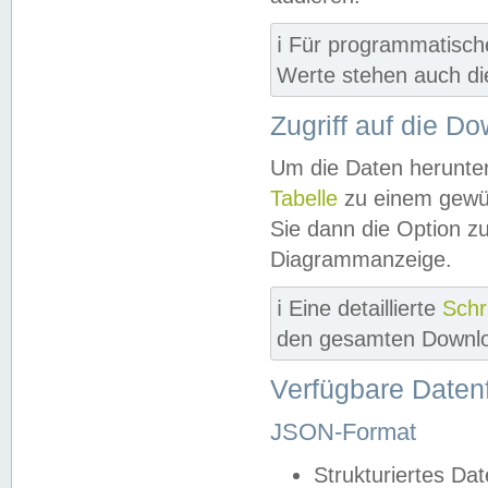
ℹ️ Für programmatisch
Werte stehen auch d
Zugriff auf die D
Um die Daten herunter
Tabelle
zu einem gewün
Sie dann die Option z
Diagrammanzeige.
ℹ️ Eine detaillierte
Schr
den gesamten Downlo
Verfügbare Daten
JSON-Format
Strukturiertes Da