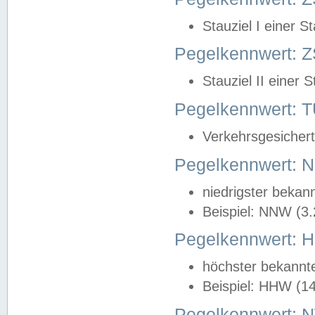
Stauziel I einer S
Pegelkennwert: Z
Stauziel II einer 
Pegelkennwert:
Verkehrsgesichert
Pegelkennwert:
niedrigster bekan
Beispiel: NNW (3
Pegelkennwert:
höchster bekannt
Beispiel: HHW (1
Pegelkennwert: 