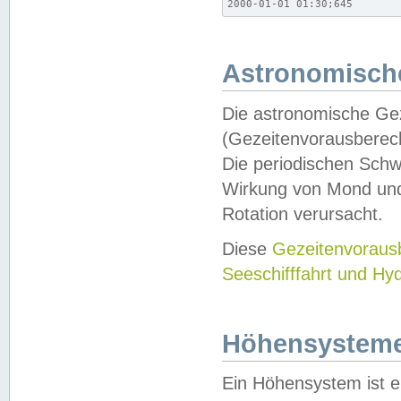
2000-01-01 01:30;645
Astronomische
Die astronomische Gez
(Gezeitenvorausberec
Die periodischen Schw
Wirkung von Mond und
Rotation verursacht.
Diese
Gezeitenvorau
Seeschifffahrt und Hy
Höhensystem
Ein Höhensystem ist e