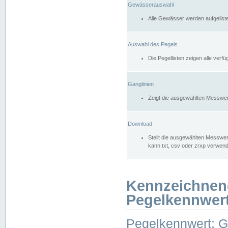
Gewässerauswahl
Alle Gewässer werden aufgelist
Auswahl des Pegels
Die Pegellisten zeigen alle ver
Ganglinien
Zeigt die ausgewählten Messwer
Download
Stellt die ausgewählten Messwer
kann txt, csv oder zrxp verwen
Kennzeichnen
Pegelkennwer
Pegelkennwert: 