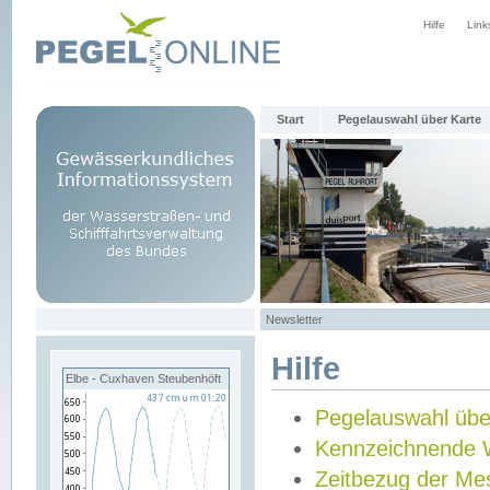
Hilfe
Link
Start
Pegelauswahl über Karte
Newsletter
Hilfe
Elbe - Cuxhaven Steubenhöft
Pegelauswahl übe
Kennzeichnende 
Zeitbezug der Me