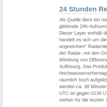
24 Stunden R
Als Quelle dient ein n
gleitende 24h-Aufsum
Dieser Layer enthält
handelt es sich um di
angeeichten“ Radarnie
der Radar- mit den O
Mittelung von Differe
Auflösung. Das Produk
Hochwasservorhersagez
räumlich hoch aufgelö
werden ca. 30 Minuten
UTC ist gegen 0130 UTC
stehen für die letzten