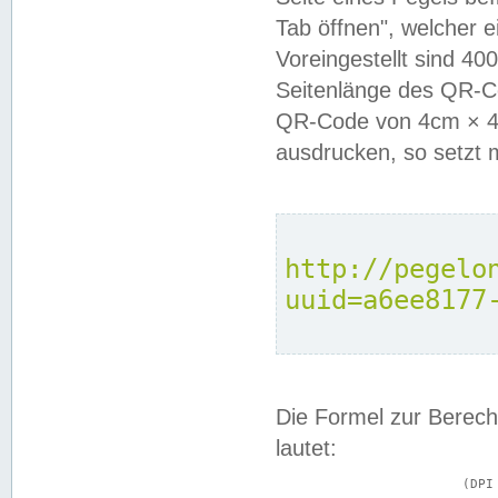
Tab öffnen", welcher 
Voreingestellt sind 4
Seitenlänge des QR-C
QR-Code von 4cm × 4c
ausdrucken, so setzt 
http://pegelo
uuid=a6ee8177
Die Formel zur Berech
lautet:
			(DPI × Druckkantenlänge in cm) ÷ 2,54 = Kantenlänge in Pixel
