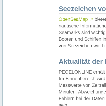
Seezeichen v
OpenSeaMap
↗
biete
nautische Information
Seamarks sind wichtig
Booten und Schiffen i
von Seezeichen wie Le
Aktualität der
PEGELONLINE erhält u
Im Binnenbereich wird 
Messwerte von Zeitreih
Minuten. Abweichungen
Fehlern bei der Daten
sein.