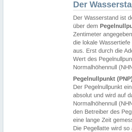
Der Wasserst
Der Wasserstand ist d
über dem
Pegelnullp
Zentimeter angegeben
die lokale Wassertie
aus. Erst durch die A
Wert des Pegelnullpun
Normalhöhennull (NHN
Pegelnullpunkt (PNP)
Der Pegelnullpunkt ei
absolut und wird auf
Normalhöhennull (NHN
den Betreiber des Pege
eine lange Zeit geme
Die Pegellatte wird s