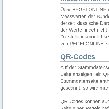
Über PEGELONLINE wer
Messwerten der Bundes
derzeit klassische Da
der Werte findet nicht 
Darstellungsmöglichkei
von PEGELONLINE zu 
QR-Codes
Auf der Stammdatensei
Seite anzeigen" ein Q
Stammdatenseite enthä
gescannt, so wird man
QR-Codes können auc
Seite eines Pegels be