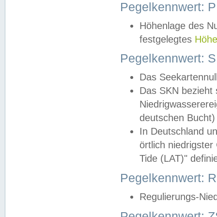
Pegelkennwert: 
Höhenlage des Nul
festgelegtes
Höhe
Pegelkennwert: 
Das Seekartennull
Das SKN bezieht s
Niedrigwassererei
deutschen Bucht) 
In Deutschland un
örtlich niedrigst
Tide (LAT)" definie
Pegelkennwert:
Regulierungs-Nie
Pegelkennwert: Z