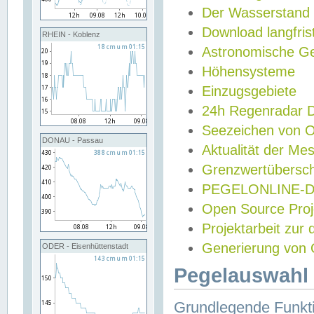
Der Wasserstand
Download langfris
RHEIN - Koblenz
Astronomische Gez
Höhensysteme
Einzugsgebiete
24h Regenradar
Seezeichen von 
DONAU - Passau
Aktualität der Me
Grenzwertübersch
PEGELONLINE-Di
Open Source Projek
Projektarbeit zur
Generierung von 
ODER - Eisenhüttenstadt
Pegelauswahl 
Grundlegende Funkti