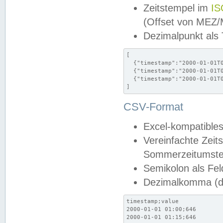
Zeitstempel im
IS
(Offset von MEZ
Dezimalpunkt als
[

  {"timestamp":"2000-01-01T0
  {"timestamp":"2000-01-01T0
  {"timestamp":"2000-01-01T0
]
CSV-Format
Excel-kompatibles
Vereinfachte Zeit
Sommerzeitumstel
Semikolon als Fel
Dezimalkomma (de
timestamp;value

2000-01-01 01:00;646

2000-01-01 01:15;646
