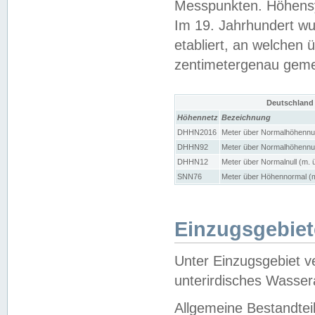
Messpunkten. Höhensy
Im 19. Jahrhundert wu
etabliert, an welchen 
zentimetergenau gem
Deutschland
Höhennetz
Bezeichnung
DHHN2016
Meter über Normalhöhennul
DHHN92
Meter über Normalhöhennul
DHHN12
Meter über Normalnull (m. 
SNN76
Meter über Höhennormal (m
Einzugsgebiet
Unter Einzugsgebiet v
unterirdisches Wasser
Allgemeine Bestandtei