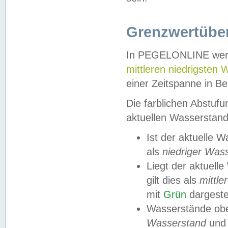
Grenzwertüber
In PEGELONLINE werde
mittleren niedrigsten
einer Zeitspanne in Be
Die farblichen Abstuf
aktuellen Wasserstand
Ist der aktuelle 
als
niedriger Was
Liegt der aktue
gilt dies als
mittle
mit
Grün
dargestel
Wasserstände obe
Wasserstand
und