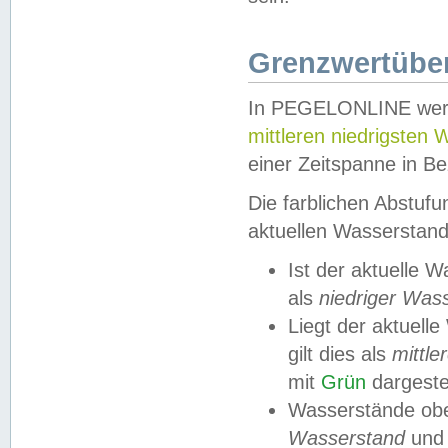
Grenzwertüber
In PEGELONLINE werde
mittleren niedrigsten
einer Zeitspanne in Be
Die farblichen Abstuf
aktuellen Wasserstand
Ist der aktuelle 
als
niedriger Was
Liegt der aktue
gilt dies als
mittle
mit
Grün
dargestel
Wasserstände obe
Wasserstand
und