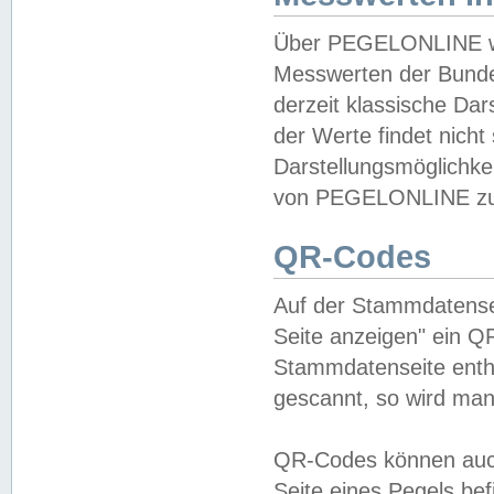
Über PEGELONLINE wer
Messwerten der Bundes
derzeit klassische Da
der Werte findet nicht 
Darstellungsmöglichkei
von PEGELONLINE zu 
QR-Codes
Auf der Stammdatensei
Seite anzeigen" ein Q
Stammdatenseite enthä
gescannt, so wird man
QR-Codes können auc
Seite eines Pegels be