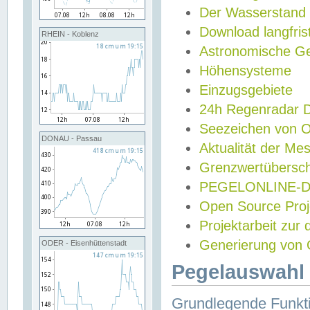
Der Wasserstand
Download langfris
RHEIN - Koblenz
Astronomische Gez
Höhensysteme
Einzugsgebiete
24h Regenradar
Seezeichen von 
DONAU - Passau
Aktualität der Me
Grenzwertübersch
PEGELONLINE-Di
Open Source Projek
Projektarbeit zur
Generierung von 
ODER - Eisenhüttenstadt
Pegelauswahl 
Grundlegende Funkti