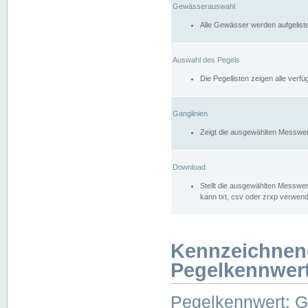
Gewässerauswahl
Alle Gewässer werden aufgelist
Auswahl des Pegels
Die Pegellisten zeigen alle ver
Ganglinien
Zeigt die ausgewählten Messwer
Download
Stellt die ausgewählten Messwer
kann txt, csv oder zrxp verwen
Kennzeichnen
Pegelkennwer
Pegelkennwert: 