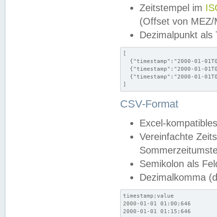
Zeitstempel im
IS
(Offset von MEZ
Dezimalpunkt als
[

  {"timestamp":"2000-01-01T0
  {"timestamp":"2000-01-01T0
  {"timestamp":"2000-01-01T0
]
CSV-Format
Excel-kompatibles
Vereinfachte Zeit
Sommerzeitumstel
Semikolon als Fel
Dezimalkomma (de
timestamp;value

2000-01-01 01:00;646

2000-01-01 01:15;646
