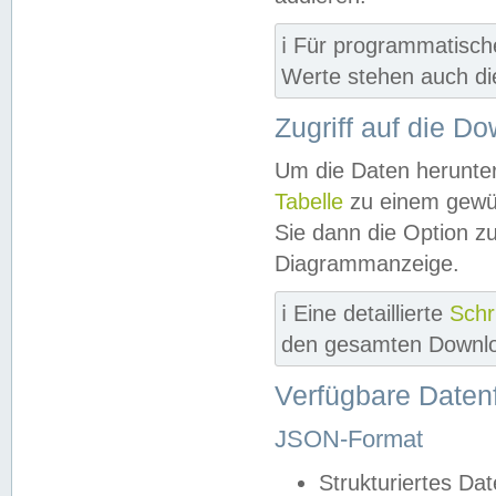
ℹ️ Für programmatisch
Werte stehen auch d
Zugriff auf die D
Um die Daten herunter
Tabelle
zu einem gewün
Sie dann die Option z
Diagrammanzeige.
ℹ️ Eine detaillierte
Schr
den gesamten Downlo
Verfügbare Daten
JSON-Format
Strukturiertes Da