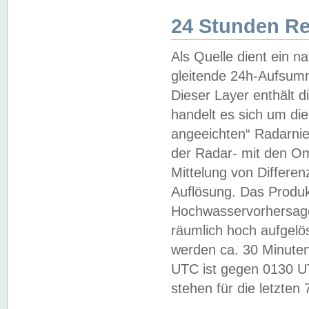
24 Stunden R
Als Quelle dient ein n
gleitende 24h-Aufsum
Dieser Layer enthält
handelt es sich um di
angeeichten“ Radarnie
der Radar- mit den O
Mittelung von Differe
Auflösung. Das Produk
Hochwasservorhersagez
räumlich hoch aufgelö
werden ca. 30 Minuten
UTC ist gegen 0130 UTC
stehen für die letzten