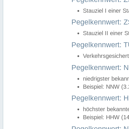
Stauziel I einer S
Pegelkennwert: Z
Stauziel II einer 
Pegelkennwert:
Verkehrsgesichert
Pegelkennwert:
niedrigster bekan
Beispiel: NNW (3
Pegelkennwert:
höchster bekannt
Beispiel: HHW (1
Pegelkennwert: 