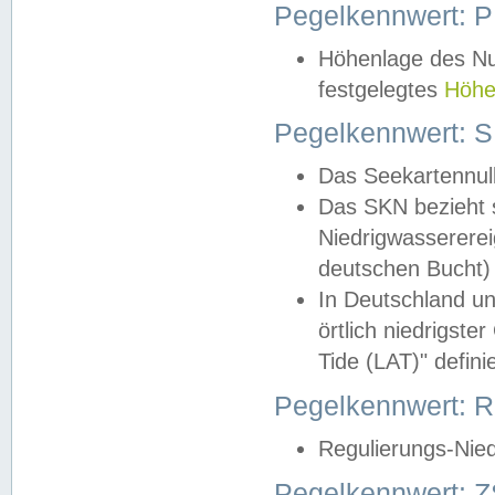
Pegelkennwert: 
Höhenlage des Nul
festgelegtes
Höhe
Pegelkennwert: 
Das Seekartennull
Das SKN bezieht s
Niedrigwassererei
deutschen Bucht) 
In Deutschland un
örtlich niedrigst
Tide (LAT)" definie
Pegelkennwert:
Regulierungs-Nie
Pegelkennwert: Z