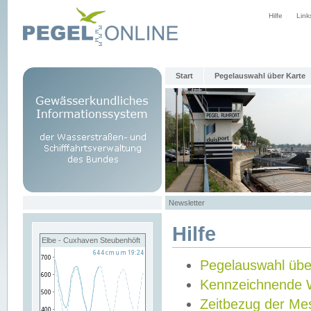
Hilfe
Link
Start
Pegelauswahl über Karte
Newsletter
Hilfe
Elbe - Cuxhaven Steubenhöft
Pegelauswahl übe
Kennzeichnende 
Zeitbezug der Me