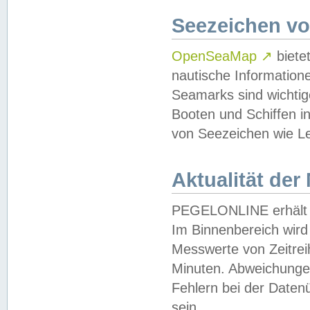
Seezeichen v
OpenSeaMap
↗
biete
nautische Information
Seamarks sind wichtig
Booten und Schiffen i
von Seezeichen wie Le
Aktualität der
PEGELONLINE erhält u
Im Binnenbereich wird 
Messwerte von Zeitreih
Minuten. Abweichungen
Fehlern bei der Daten
sein.