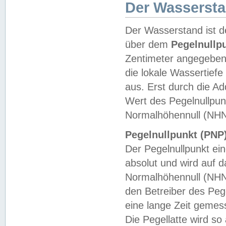
Der Wasserst
Der Wasserstand ist d
über dem
Pegelnullp
Zentimeter angegeben
die lokale Wassertie
aus. Erst durch die A
Wert des Pegelnullpun
Normalhöhennull (NHN
Pegelnullpunkt (PNP)
Der Pegelnullpunkt ei
absolut und wird auf
Normalhöhennull (NHN
den Betreiber des Pege
eine lange Zeit geme
Die Pegellatte wird s