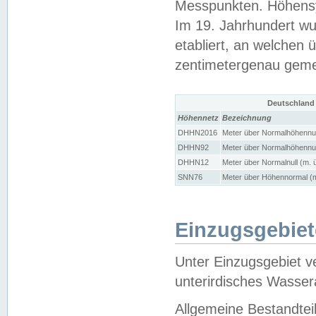
Messpunkten. Höhensy
Im 19. Jahrhundert wu
etabliert, an welchen 
zentimetergenau gem
Deutschland
Höhennetz
Bezeichnung
DHHN2016
Meter über Normalhöhennul
DHHN92
Meter über Normalhöhennul
DHHN12
Meter über Normalnull (m. 
SNN76
Meter über Höhennormal (m
Einzugsgebiet
Unter Einzugsgebiet v
unterirdisches Wasser
Allgemeine Bestandtei