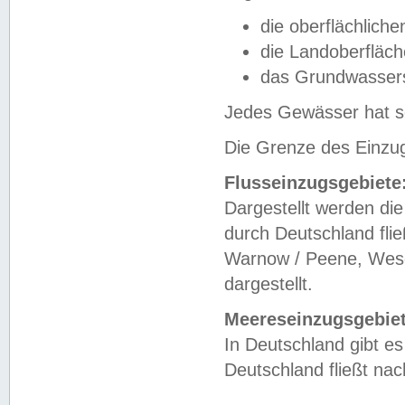
die oberflächlich
die Landoberfläc
das Grundwasser
Jedes Gewässer hat se
Die Grenze des Einzug
Flusseinzugsgebiete
Dargestellt werden die
durch Deutschland fli
Warnow / Peene, Weser
dargestellt.
Meereseinzugsgebiet
In Deutschland gibt 
Deutschland fließt n