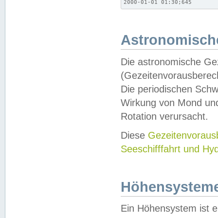
2000-01-01 01:30;645
Astronomische
Die astronomische Gez
(Gezeitenvorausberec
Die periodischen Schw
Wirkung von Mond und
Rotation verursacht.
Diese
Gezeitenvorau
Seeschifffahrt und Hy
Höhensystem
Ein Höhensystem ist e