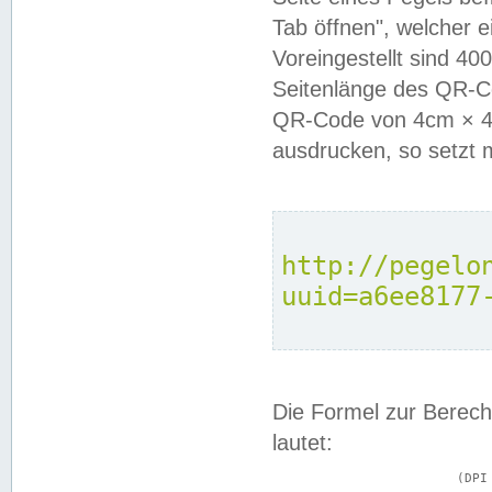
Tab öffnen", welcher 
Voreingestellt sind 4
Seitenlänge des QR-C
QR-Code von 4cm × 4c
ausdrucken, so setzt 
http://pegelo
uuid=a6ee8177
Die Formel zur Berech
lautet:
			(DPI × Druckkantenlänge in cm) ÷ 2,54 = Kantenlänge in Pixel
