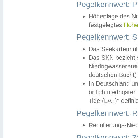
Pegelkennwert: 
Höhenlage des Nul
festgelegtes
Höhe
Pegelkennwert: 
Das Seekartennull
Das SKN bezieht s
Niedrigwassererei
deutschen Bucht) 
In Deutschland un
örtlich niedrigst
Tide (LAT)" definie
Pegelkennwert:
Regulierungs-Nie
Pegelkennwert: Z