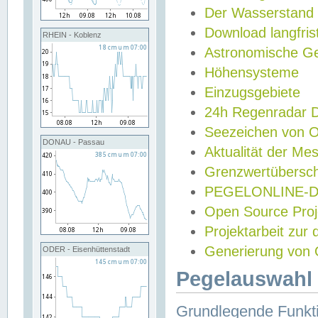
Der Wasserstand
Download langfris
RHEIN - Koblenz
Astronomische Gez
Höhensysteme
Einzugsgebiete
24h Regenradar
Seezeichen von 
DONAU - Passau
Aktualität der Me
Grenzwertübersch
PEGELONLINE-Di
Open Source Projek
Projektarbeit zur
Generierung von 
ODER - Eisenhüttenstadt
Pegelauswahl 
Grundlegende Funkti