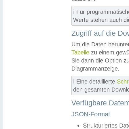
ℹ️ Für programmatisch
Werte stehen auch d
Zugriff auf die D
Um die Daten herunter
Tabelle
zu einem gewün
Sie dann die Option z
Diagrammanzeige.
ℹ️ Eine detaillierte
Schr
den gesamten Downlo
Verfügbare Daten
JSON-Format
Strukturiertes Da