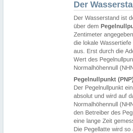
Der Wasserst
Der Wasserstand ist d
über dem
Pegelnullp
Zentimeter angegeben
die lokale Wassertie
aus. Erst durch die A
Wert des Pegelnullpun
Normalhöhennull (NHN
Pegelnullpunkt (PNP)
Der Pegelnullpunkt ei
absolut und wird auf
Normalhöhennull (NHN
den Betreiber des Pege
eine lange Zeit geme
Die Pegellatte wird s