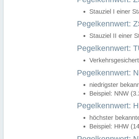
Stauziel I einer S
Pegelkennwert: Z
Stauziel II einer 
Pegelkennwert:
Verkehrsgesichert
Pegelkennwert:
niedrigster bekan
Beispiel: NNW (3
Pegelkennwert:
höchster bekannt
Beispiel: HHW (1
Pegelkennwert: 