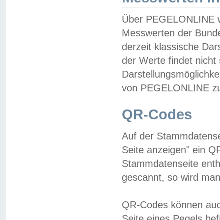
Über PEGELONLINE wer
Messwerten der Bundes
derzeit klassische Da
der Werte findet nicht 
Darstellungsmöglichkei
von PEGELONLINE zu 
QR-Codes
Auf der Stammdatensei
Seite anzeigen" ein Q
Stammdatenseite enthä
gescannt, so wird man
QR-Codes können auc
Seite eines Pegels be