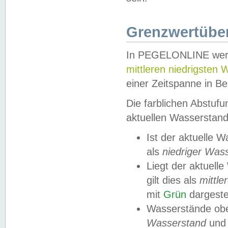
Grenzwertüber
In PEGELONLINE werde
mittleren niedrigsten
einer Zeitspanne in Be
Die farblichen Abstuf
aktuellen Wasserstand
Ist der aktuelle 
als
niedriger Was
Liegt der aktue
gilt dies als
mittle
mit
Grün
dargestel
Wasserstände obe
Wasserstand
und