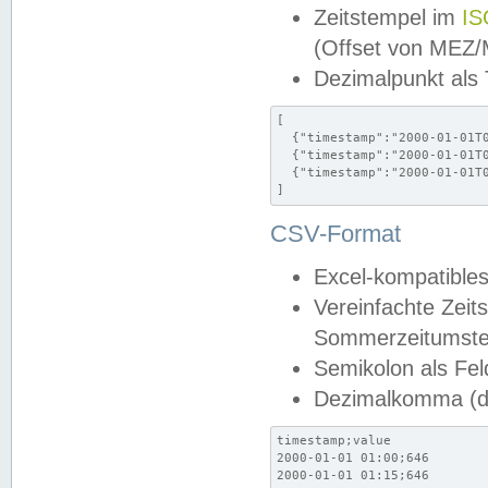
Zeitstempel im
IS
(Offset von MEZ
Dezimalpunkt als
[

  {"timestamp":"2000-01-01T0
  {"timestamp":"2000-01-01T0
  {"timestamp":"2000-01-01T0
]
CSV-Format
Excel-kompatibles
Vereinfachte Zeit
Sommerzeitumstel
Semikolon als Fel
Dezimalkomma (de
timestamp;value

2000-01-01 01:00;646

2000-01-01 01:15;646
