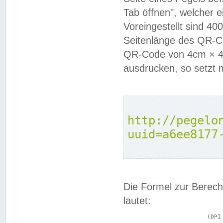
Tab öffnen", welcher 
Voreingestellt sind 4
Seitenlänge des QR-C
QR-Code von 4cm × 4c
ausdrucken, so setzt 
http://pegelo
uuid=a6ee8177
Die Formel zur Berech
lautet:
			(DPI × Druckkantenlänge in cm) ÷ 2,54 = Kantenlänge in Pixel
