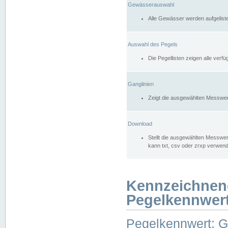
Gewässerauswahl
Alle Gewässer werden aufgelist
Auswahl des Pegels
Die Pegellisten zeigen alle ver
Ganglinien
Zeigt die ausgewählten Messwer
Download
Stellt die ausgewählten Messwer
kann txt, csv oder zrxp verwen
Kennzeichnen
Pegelkennwer
Pegelkennwert: 