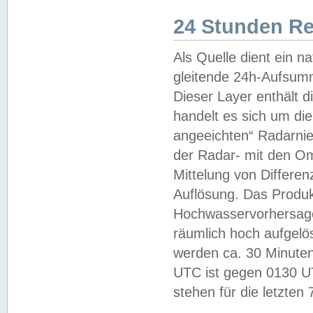
24 Stunden R
Als Quelle dient ein n
gleitende 24h-Aufsum
Dieser Layer enthält
handelt es sich um di
angeeichten“ Radarnie
der Radar- mit den O
Mittelung von Differe
Auflösung. Das Produk
Hochwasservorhersagez
räumlich hoch aufgelö
werden ca. 30 Minuten
UTC ist gegen 0130 UTC
stehen für die letzten