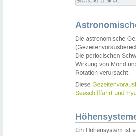
2000-01-01 01:30;645
Astronomische
Die astronomische Gez
(Gezeitenvorausberec
Die periodischen Schw
Wirkung von Mond und
Rotation verursacht.
Diese
Gezeitenvorau
Seeschifffahrt und Hy
Höhensystem
Ein Höhensystem ist e