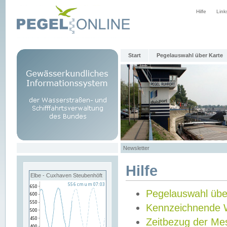
Hilfe
Link
Start
Pegelauswahl über Karte
Newsletter
Hilfe
Elbe - Cuxhaven Steubenhöft
Pegelauswahl übe
Kennzeichnende 
Zeitbezug der Me