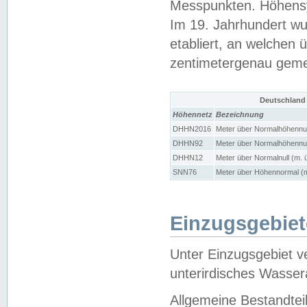
Messpunkten. Höhensy
Im 19. Jahrhundert wu
etabliert, an welchen 
zentimetergenau gem
Deutschland
Höhennetz
Bezeichnung
DHHN2016
Meter über Normalhöhennul
DHHN92
Meter über Normalhöhennul
DHHN12
Meter über Normalnull (m. 
SNN76
Meter über Höhennormal (m
Einzugsgebiet
Unter Einzugsgebiet v
unterirdisches Wasser
Allgemeine Bestandtei