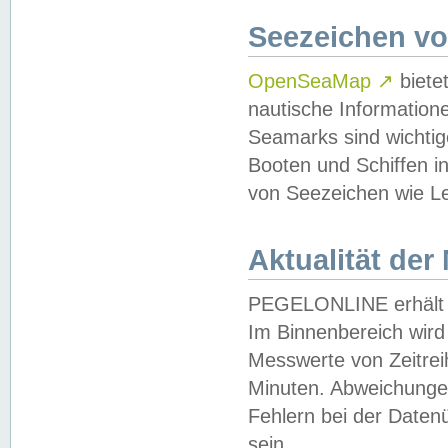
Seezeichen v
OpenSeaMap
↗
biete
nautische Information
Seamarks sind wichtig
Booten und Schiffen i
von Seezeichen wie Le
Aktualität der
PEGELONLINE erhält u
Im Binnenbereich wird 
Messwerte von Zeitreih
Minuten. Abweichungen
Fehlern bei der Daten
sein.