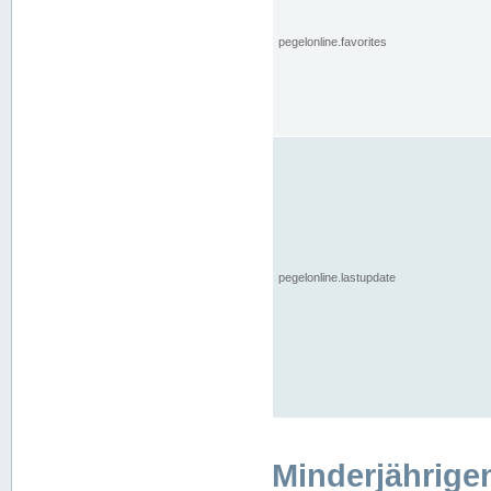
pegelonline.favorites
pegelonline.lastupdate
Minderjährige