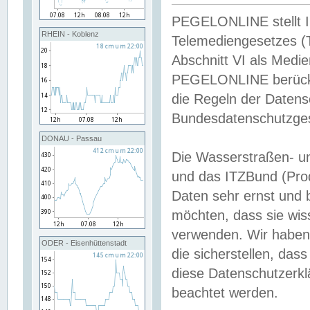
PEGELONLINE stellt Inh
RHEIN - Koblenz
Telemediengesetzes (
Abschnitt VI als Medie
PEGELONLINE berücksi
die Regeln der Date
Bundesdatenschutzge
DONAU - Passau
Die Wasserstraßen- u
und das ITZBund (Pro
Daten sehr ernst und 
möchten, dass sie wis
verwenden. Wir haben
ODER - Eisenhüttenstadt
die sicherstellen, das
diese Datenschutzerkl
beachtet werden.