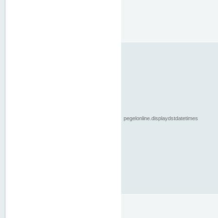
pegelonline.displaydstdatetimes