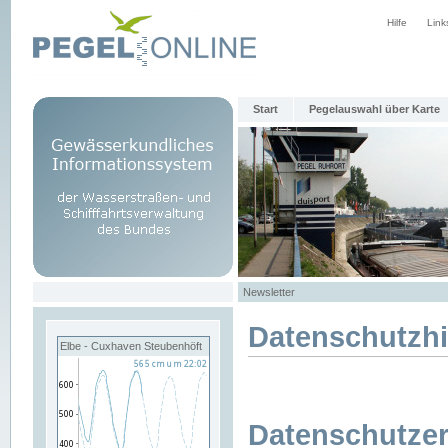
Hilfe
Link
Start
Pegelauswahl über Karte
Newsletter
Datenschutzh
Elbe - Cuxhaven Steubenhöft
Datenschutzer