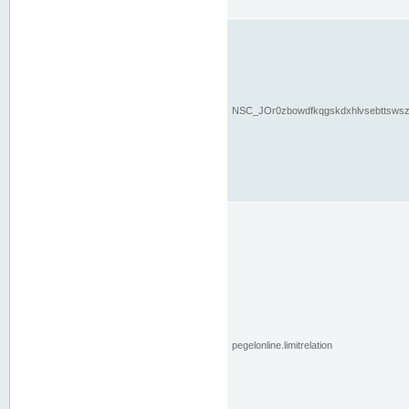
NSC_JOr0zbowdfkqgskdxhlvsebttsws
pegelonline.limitrelation