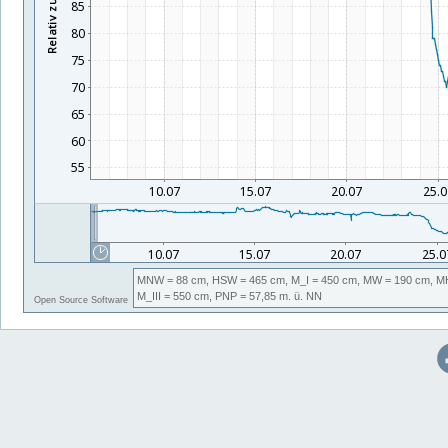
MNW
= 88 cm,
HSW
= 465 cm,
M_I
= 450 cm,
MW
= 190 cm,
M
M_III
= 550 cm,
PNP
= 57,85
m. ü. NN
Open Source Software