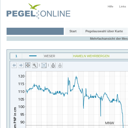
Hilfe
Links
Start
Pegelauswahl über Karte
Mehrfachansicht der Mess
1
WESER
HAMELN WEHRBERGEN
|
|