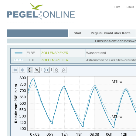
Hilfe
Links
Start
Pegelauswahl über Karte
Einzelansicht der Messwe
ELBE
ZOLLENSPIEKER
Wasserstand
ELBE
ZOLLENSPIEKER
Astronomische Gezeitenvorausb
|
|