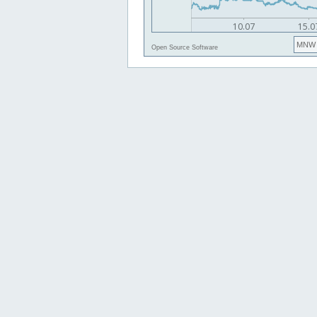
MNW
Open Source Software