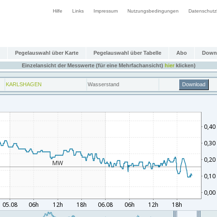
Hilfe
Links
Impressum
Nutzungsbedingungen
Datenschutz
Pegelauswahl über Karte
Pegelauswahl über Tabelle
Abo
Down
Einzelansicht der Messwerte (für eine Mehrfachansicht)
hier
klicken)
KARLSHAGEN
Wasserstand
Download