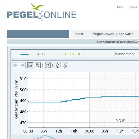
Hilfe
Links
Start
Pegelauswahl über Karte
Einzelansicht der Messwe
ELBE
BLECKEDE
Wasserstand
|
|