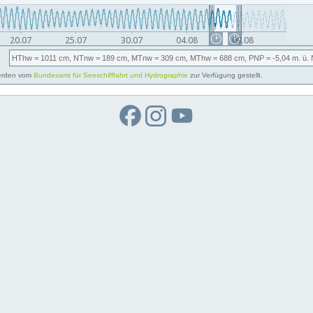
HThw
= 1011 cm,
NTnw
= 189 cm,
MTnw
= 309 cm,
MThw
= 688 cm,
PNP
= -5,04
m. ü.
rden vom
Bundesamt für Seeschifffahrt und Hydrographie
zur Verfügung gestellt.