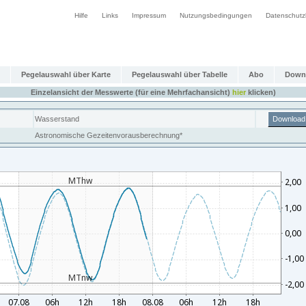
Hilfe
Links
Impressum
Nutzungsbedingungen
Datenschutz
Pegelauswahl über Karte
Pegelauswahl über Tabelle
Abo
Down
Einzelansicht der Messwerte (für eine Mehrfachansicht)
hier
klicken)
Wasserstand
Download
Astronomische Gezeitenvorausberechnung*