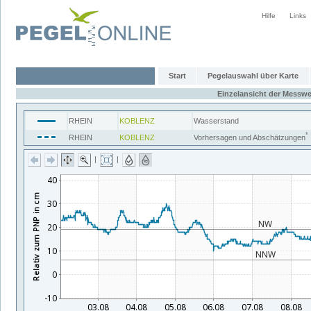
Hilfe
Links
Start
Pegelauswahl über Karte
Einzelansicht der Messwe
RHEIN
KOBLENZ
Wasserstand
*
RHEIN
KOBLENZ
Vorhersagen und Abschätzungen
|
|