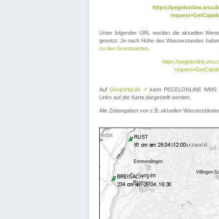
https://pegelonline.wsv
request=GetCapabi
Unter folgender URL werden die aktuellen Wer
gesetzt. Je nach Höhe des Wasserstandes haben 
zu den Grenzwerten
.
https://pegelonline.ws
request=GetCapab
Auf
Geoportal.de
↗
kann PEGELONLINE WMS übe
Links auf der Karte dargestellt werden.
Alle Zeitangaben von z.B. aktuellen Wasserständen 