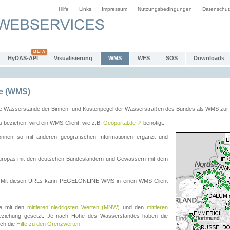
Hilfe
Links
Impressum
Nutzungsbedingungen
Datenschut
HyDAS-API
Visualisierung
WMS
WFS
SOS
Downloads
e (WMS)
e Wasserstände der Binnen- und Küstenpegel der Wasserstraßen des Bundes als WMS zur 
eziehen, wird ein WMS-Client, wie z.B.
Geoportal.de
↗
benötigt.
en so mit anderen geografischen Informationen ergänzt und
eleuropas mit den deutschen Bundesländern und Gewässern mit dem
. Mit diesen URLs kann PEGELONLINE WMS in einen WMS-Client
te mit den
mittleren niedrigsten Werten (MNW)
und den
mittleren
eziehung gesetzt. Je nach Höhe des Wasserstandes haben die
uch die
Hilfe zu den Grenzwerten
.