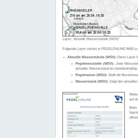
Layer: 'Aktuelle Wasserstände (WSV)'
Folgende Layer stehen in PEGELONLINE WMS zur
Aktuelle Wasserstände (WSV):
Diese Layer f
Pegelmessstelle (WSV):
Jede Messstelle
aktueller Wasserstand ist standardmäßig ä
Pegelnamen (WSV):
Stellt die Bezeich
Wasserstand (WSV):
Zeigt den aktuellen
Weite
auf d
Bei
Nachf
öffnet