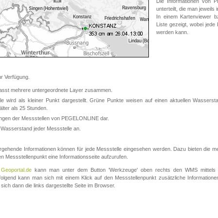
Die Informationen von
unterteilt, die man jeweil
In einem Kartenviewer b
Liste gezeigt, wobei jede
werden kann.
 Verfügung.
asst mehrere untergeordnete Layer zusammen.
 wird als kleiner Punkt dargestellt. Grüne Punkte weisen auf einen aktuellen Wasserstan
lter als 25 Stunden.
nungen der Messstellen von PEGELONLINE dar.
 Wasserstand jeder Messstelle an.
rgehende Informationen können für jede Messstelle eingesehen werden. Dazu bieten die meis
en Messstellenpunkt eine Informationsseite aufzurufen.
m
Geoportal.de
kann man unter dem Button 'Werkzeuge' oben rechts den WMS mittels
olgend kann man sich mit einem Klick auf den Messstellenpunkt zusätzliche Informatio
 sich dann die links dargestellte Seite im Browser.