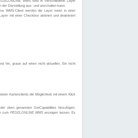
 PEGELONLINE WMS sind in verschiedene Layer
s in der Darstellung aus- und anschalten kann.
zw. WMS-Client werden die Layer meist in einer
 Layer mit einer Checkbox aktiviert und deaktiviert
d hin, graue auf einen nicht aktuellen. Ein nicht
ten Kartenclients die Möglichkeit mit einem Klick
 der oben genannten
GetCapabilities
hinzufügen.
nen zum
PEGELONLINE WMS
anzeigen lassen. Es