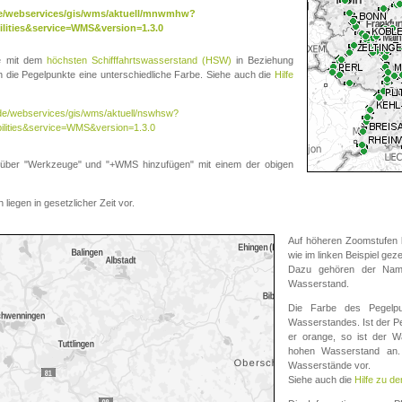
.de/webservices/gis/wms/aktuell/mnwmhw?
lities&service=WMS&version=1.3.0
te mit dem
höchsten Schifffahrtswasserstand (HSW)
in Beziehung
die Pegelpunkte eine unterschiedliche Farbe. Siehe auch die
Hilfe
v.de/webservices/gis/wms/aktuell/nswhsw?
ilities&service=WMS&version=1.3.0
r "Werkzeuge" und "+WMS hinzufügen" mit einem der obigen
liegen in gesetzlicher Zeit vor.
Auf höheren Zoomstufen k
wie im linken Beispiel gez
Dazu gehören der Name
Wasserstand.
Die Farbe des Pegelpu
Wasserstandes. Ist der Peg
er orange, so ist der Wa
hohen Wasserstand an. 
Wasserstände vor.
Siehe auch die
Hilfe zu d