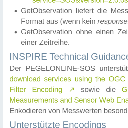
service=SOS&version=2.0.0&r
GetObservation liefert die M
Format aus (wenn kein
response
GetObservation ohne einen Zeitf
einer Zeitreihe.
INSPIRE Technical Guidance
Der PEGELONLINE-SOS unterstüt
download services using the OGC
Filter Encoding
↗
sowie die
G
Measurements and Sensor Web Enab
Enkodieren von Messwerten besonde
Unterstützte Encodings