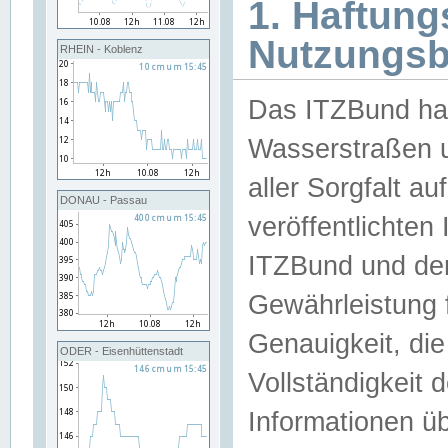
1. Haftun
Nutzungs
RHEIN - Koblenz
Das ITZBund han
Wasserstraßen u
aller Sorgfalt au
DONAU - Passau
veröffentlichte
ITZBund und de
Gewährleistung fü
Genauigkeit, die 
ODER - Eisenhüttenstadt
Vollständigkeit
Informationen 