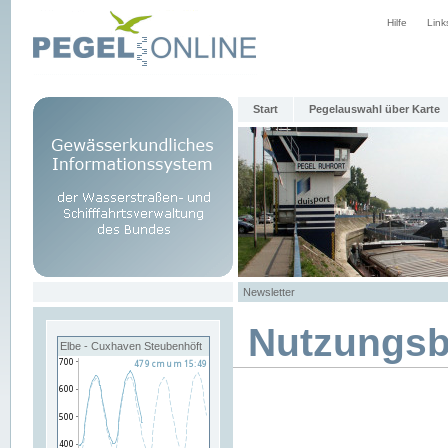
Hilfe
Link
Start
Pegelauswahl über Karte
Newsletter
Nutzungs
Elbe - Cuxhaven Steubenhöft