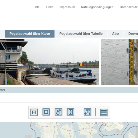
Hilfe
Links
Impressum
Nutzungsbedingungen
Datenschutz
Pegelauswahl über Karte
Pegelauswahl über Tabelle
Abo
Down
tter