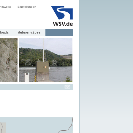
hinweise
Einstellungen
loads
Webservices