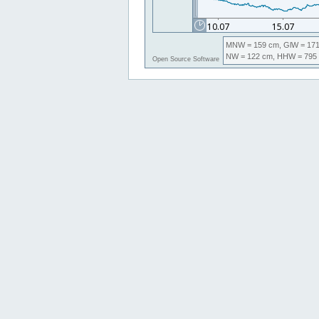
MNW
= 159 cm,
GlW
= 171
NW
= 122 cm,
HHW
= 795
Open Source Software