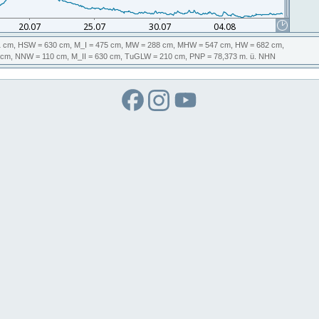
 cm,
HSW
= 630 cm,
M_I
= 475 cm,
MW
= 288 cm,
MHW
= 547 cm,
HW
= 682 cm,
 cm,
NNW
= 110 cm,
M_II
= 630 cm,
TuGLW
= 210 cm,
PNP
= 78,373
m. ü. NHN