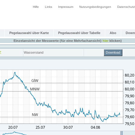
Hilfe
Links
Impressum
Nutzungsbedingungen
Datenschutz
Pegelauswahl über Karte
Pegelauswahl über Tabelle
Abo
Down
Einzelansicht der Messwerte (für eine Mehrfachansicht)
hier
klicken)
Z
Wasserstand
Download