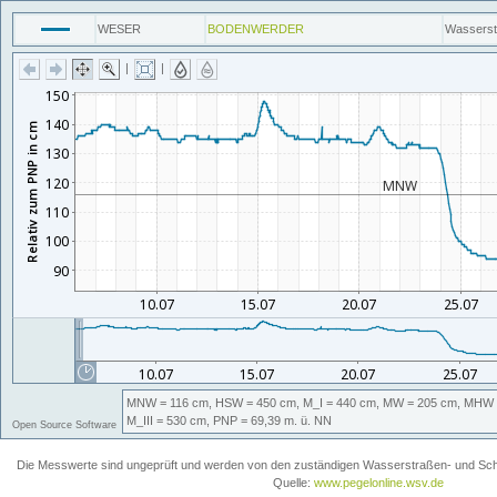
WESER
BODENWERDER
Wassers
|
|
MNW
= 116 cm,
HSW
= 450 cm,
M_I
= 440 cm,
MW
= 205 cm,
MHW
M_III
= 530 cm,
PNP
= 69,39
m. ü. NN
Open Source Software
Die Messwerte sind ungeprüft und werden von den zuständigen Wasserstraßen- und Schiff
Quelle:
www.pegelonline.wsv.de