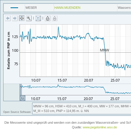
WESER
HANN.MUENDEN
Wassers
|
|
MNW
= 96 cm,
HSW
= 410 cm,
M_I
= 400 cm,
MW
= 177 cm,
MHW
=
M_III
= 510 cm,
PNP
= 114,95
m. ü. NN
Open Source Software
Die Messwerte sind ungeprüft und werden von den zuständigen Wasserstraßen- und Schiff
Quelle:
www.pegelonline.wsv.de