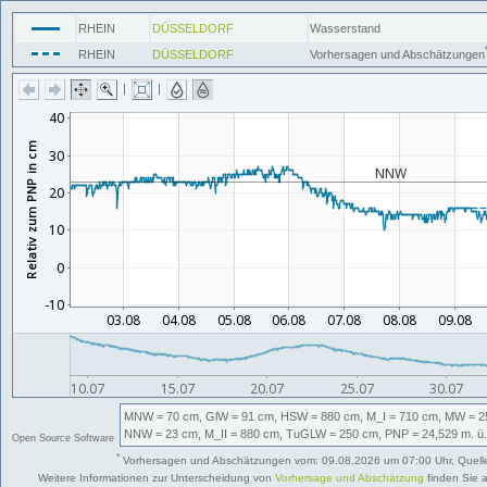
RHEIN
DÜSSELDORF
Wasserstand
RHEIN
DÜSSELDORF
Vorhersagen und Abschätzungen
|
|
MNW
= 70 cm,
GlW
= 91 cm,
HSW
= 880 cm,
M_I
= 710 cm,
MW
= 2
NNW
= 23 cm,
M_II
= 880 cm,
TuGLW
= 250 cm,
PNP
= 24,529
m. ü
Open Source Software
*
Vorhersagen und Abschätzungen vom: 09.08.2026 um 07:00 Uhr, Quell
Weitere Informationen zur Unterscheidung von
Vorhersage und Abschätzung
finden Sie 