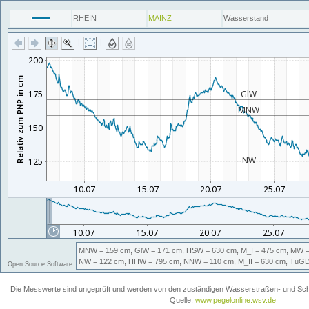
RHEIN
MAINZ
Wasserstand
|
|
MNW
= 159 cm,
GlW
= 171 cm,
HSW
= 630 cm,
M_I
= 475 cm,
MW
=
NW
= 122 cm,
HHW
= 795 cm,
NNW
= 110 cm,
M_II
= 630 cm,
TuG
Open Source Software
Die Messwerte sind ungeprüft und werden von den zuständigen Wasserstraßen- und Schiff
Quelle:
www.pegelonline.wsv.de