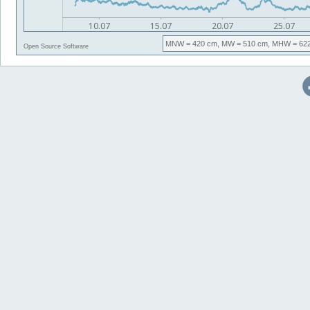
MNW
= 420 cm,
MW
= 510 cm,
MHW
= 62
Open Source Software