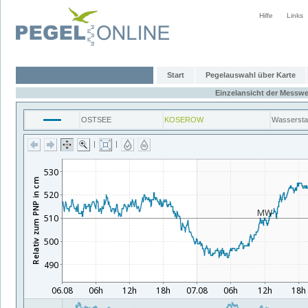
Hilfe
Links
Start
Pegelauswahl über Karte
Einzelansicht der Messwe
OSTSEE
KOSEROW
Wasserst
|
|