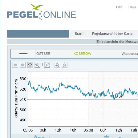
Hilfe
Links
Start
Pegelauswahl über Karte
Einzelansicht der Messwe
OSTSEE
KOSEROW
Wasserst
|
|