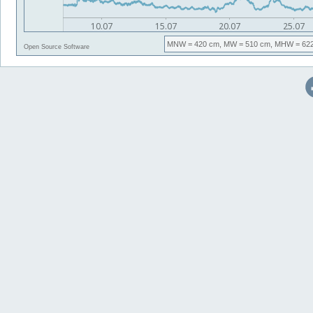
MNW
= 420 cm,
MW
= 510 cm,
MHW
= 62
Open Source Software