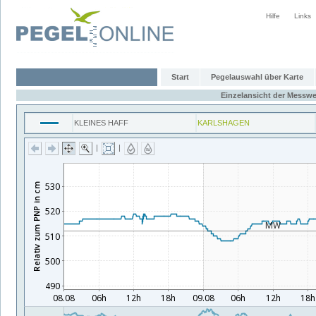
Hilfe
Links
Start
Pegelauswahl über Karte
Einzelansicht der Messwe
KLEINES HAFF
KARLSHAGEN
|
|