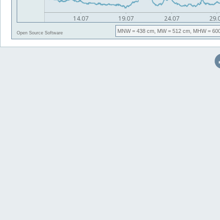
MNW
= 438 cm,
MW
= 512 cm,
MHW
= 60
Open Source Software