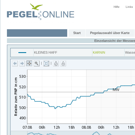
Hilfe
Links
Start
Pegelauswahl über Karte
Einzelansicht der Messwe
KLEINES HAFF
KARNIN
Wasse
|
|