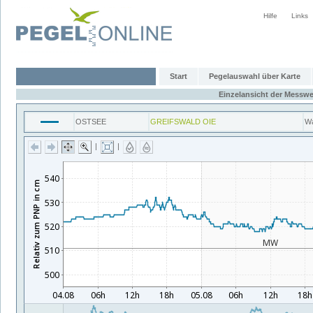
Hilfe
Links
Start
Pegelauswahl über Karte
Einzelansicht der Messwe
OSTSEE
GREIFSWALD OIE
Wa
|
|