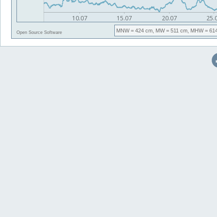
MNW
= 424 cm,
MW
= 511 cm,
MHW
= 61
Open Source Software