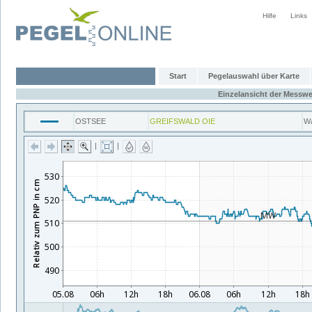
Hilfe
Links
Start
Pegelauswahl über Karte
Einzelansicht der Messwe
OSTSEE
GREIFSWALD OIE
Wa
|
|