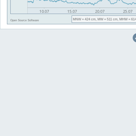
MNW
= 424 cm,
MW
= 511 cm,
MHW
= 61
Open Source Software