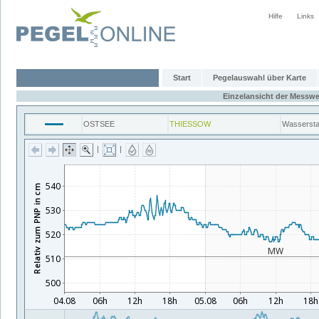
Hilfe
Links
Start
Pegelauswahl über Karte
Einzelansicht der Messwe
OSTSEE
THIESSOW
Wasserst
|
|