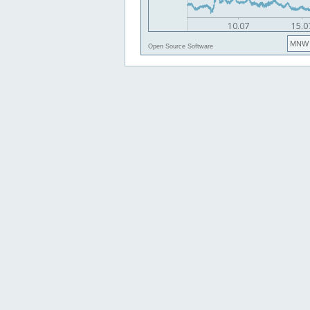
MNW
Open Source Software