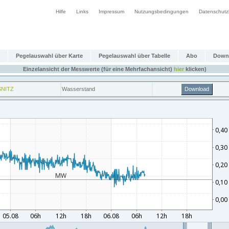
Hilfe
Links
Impressum
Nutzungsbedingungen
Datenschutz
Pegelauswahl über Karte
Pegelauswahl über Tabelle
Abo
Down
Einzelansicht der Messwerte (für eine Mehrfachansicht)
hier
klicken)
SNITZ
Wasserstand
Download