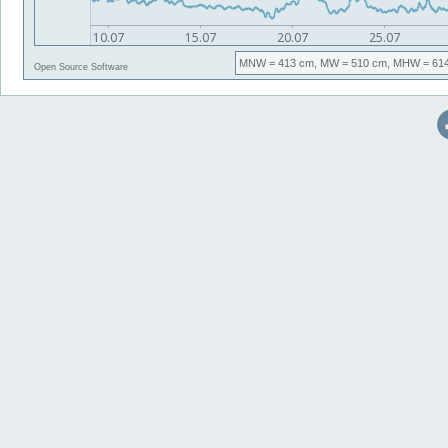
MNW
= 413 cm,
MW
= 510 cm,
MHW
= 61
Open Source Software