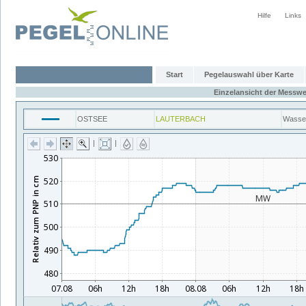
Hilfe
Links
Start
Pegelauswahl über Karte
Einzelansicht der Messwe
OSTSEE
LAUTERBACH
Wasse
|
|