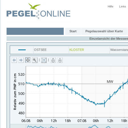
Hilfe
Links
Start
Pegelauswahl über Karte
Einzelansicht der Messwe
OSTSEE
KLOSTER
Wasserstan
|
|