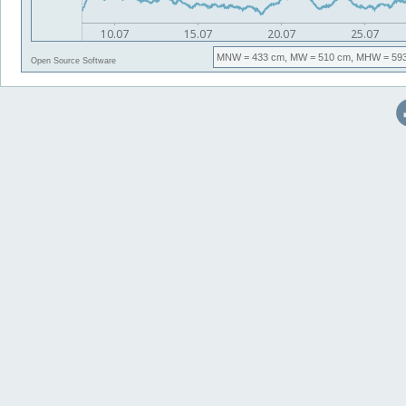
MNW
= 433 cm,
MW
= 510 cm,
MHW
= 59
Open Source Software