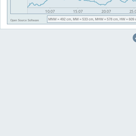
MNW
= 492 cm,
MW
= 533 cm,
MHW
= 578 cm,
HW
= 609 
Open Source Software