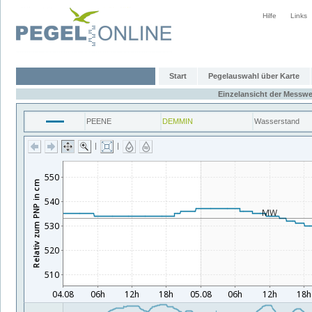
Hilfe
Links
Start
Pegelauswahl über Karte
Einzelansicht der Messwe
PEENE
DEMMIN
Wasserstand
|
|