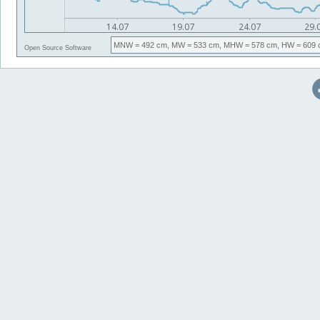
MNW
= 492 cm,
MW
= 533 cm,
MHW
= 578 cm,
HW
= 609 
Open Source Software