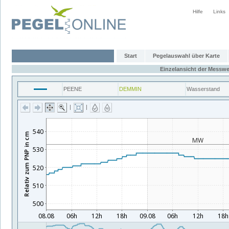
Hilfe
Links
Start
Pegelauswahl über Karte
Einzelansicht der Messwe
PEENE
DEMMIN
Wasserstand
|
|