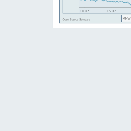
MNW
Open Source Software