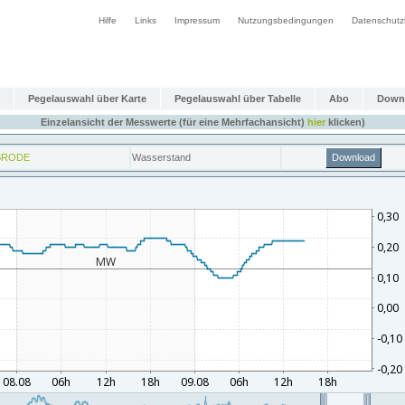
Hilfe
Links
Impressum
Nutzungsbedingungen
Datenschutz
Pegelauswahl über Karte
Pegelauswahl über Tabelle
Abo
Down
Einzelansicht der Messwerte (für eine Mehrfachansicht)
hier
klicken)
BRODE
Wasserstand
Download