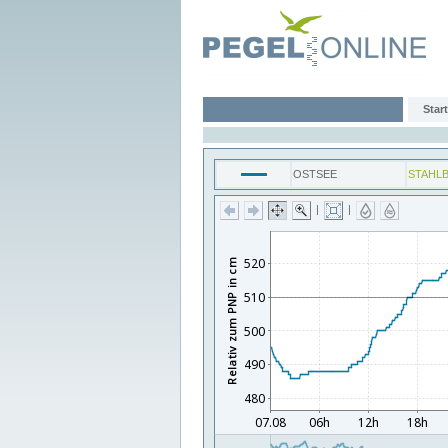
Start
OSTSEE
STAHL
|
|