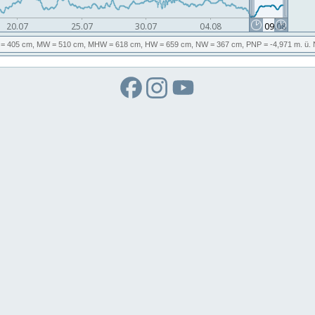
= 405 cm,
MW
= 510 cm,
MHW
= 618 cm,
HW
= 659 cm,
NW
= 367 cm,
PNP
= -4,971
m. ü.