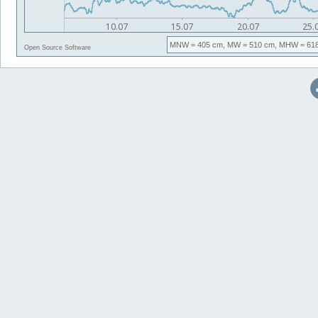
MNW
= 405 cm,
MW
= 510 cm,
MHW
= 61
Open Source Software