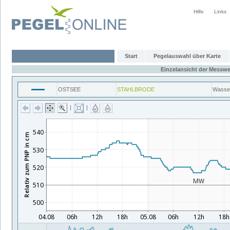
Hilfe
Links
Start
Pegelauswahl über Karte
Einzelansicht der Messwe
OSTSEE
STAHLBRODE
Wasse
|
|