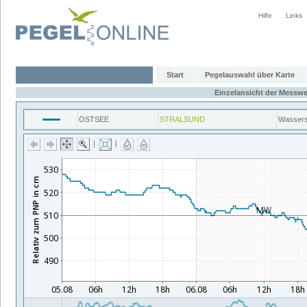
Hilfe
Links
Start
Pegelauswahl über Karte
Einzelansicht der Messwe
OSTSEE
STRALSUND
Wassers
|
|