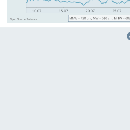
MNW
= 420 cm,
MW
= 510 cm,
MHW
= 60
Open Source Software