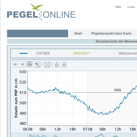
Hilfe
Links
Start
Pegelauswahl über Karte
Einzelansicht der Messwe
OSTSEE
BARHÖFT
Wassersta
|
|