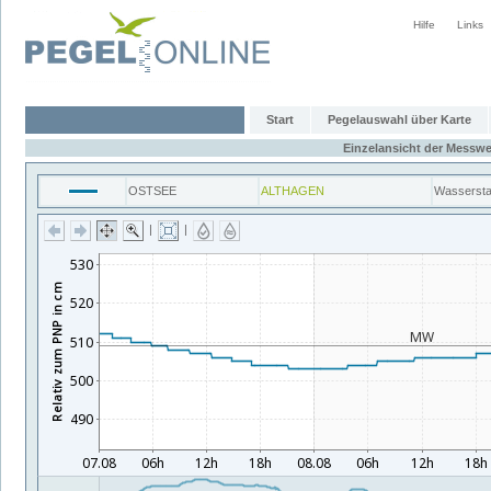
Hilfe
Links
Start
Pegelauswahl über Karte
Einzelansicht der Messwe
OSTSEE
ALTHAGEN
Wasserst
|
|