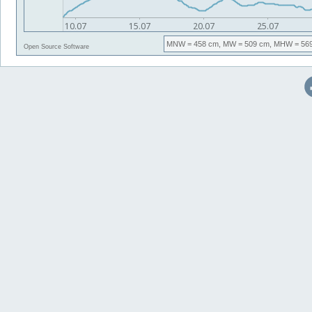
MNW
= 458 cm,
MW
= 509 cm,
MHW
= 56
Open Source Software