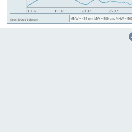
MNW
= 458 cm,
MW
= 509 cm,
MHW
= 56
Open Source Software