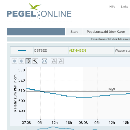
Hilfe
Links
Start
Pegelauswahl über Karte
Einzelansicht der Messwe
OSTSEE
ALTHAGEN
Wasserst
|
|