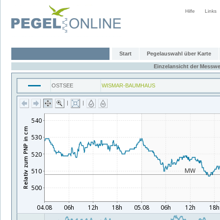
Hilfe
Links
Start
Pegelauswahl über Karte
Einzelansicht der Messwe
OSTSEE
WISMAR-BAUMHAUS
|
|