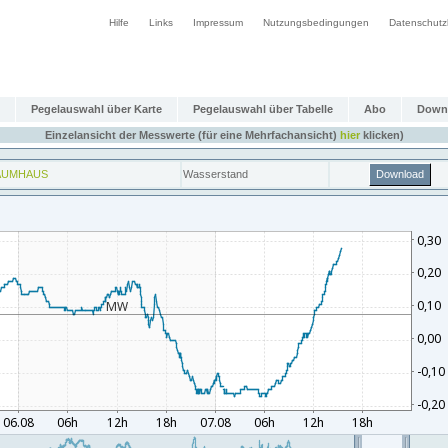
Hilfe
Links
Impressum
Nutzungsbedingungen
Datenschutz
Pegelauswahl über Karte
Pegelauswahl über Tabelle
Abo
Down
Einzelansicht der Messwerte (für eine Mehrfachansicht)
hier
klicken)
AUMHAUS
Wasserstand
Download