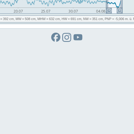
= 392 cm,
MW
= 508 cm,
MHW
= 632 cm,
HW
= 691 cm,
NW
= 351 cm,
PNP
= -5,006
m. ü.