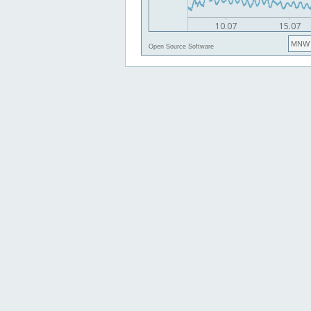
MNW
Open Source Software