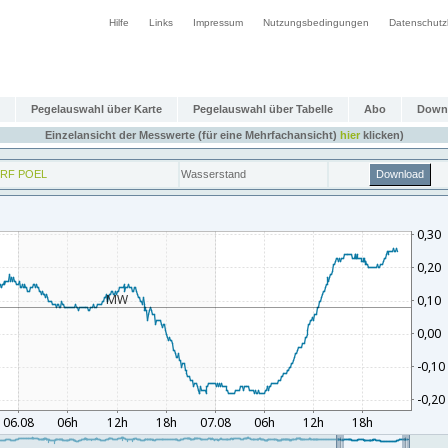
Hilfe
Links
Impressum
Nutzungsbedingungen
Datenschutz
Pegelauswahl über Karte
Pegelauswahl über Tabelle
Abo
Down
Einzelansicht der Messwerte (für eine Mehrfachansicht)
hier
klicken)
RF POEL
Wasserstand
Download