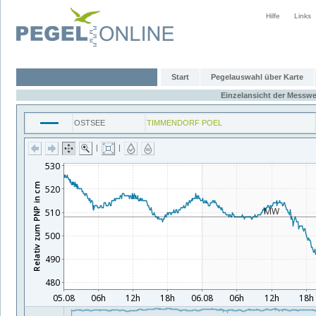
Hilfe
Links
Start
Pegelauswahl über Karte
Einzelansicht der Messwe
OSTSEE
TIMMENDORF POEL
|
|