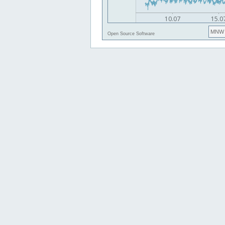
MNW
Open Source Software