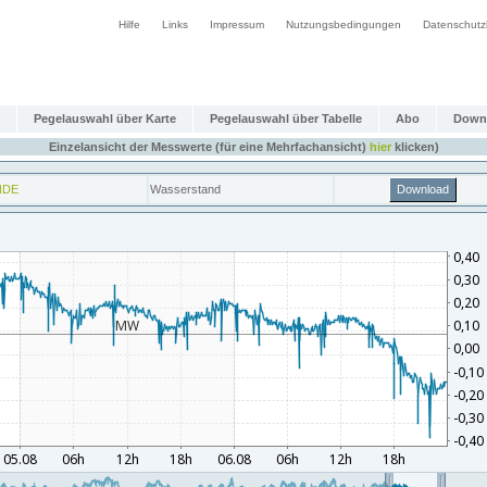
Hilfe
Links
Impressum
Nutzungsbedingungen
Datenschutz
Pegelauswahl über Karte
Pegelauswahl über Tabelle
Abo
Down
Einzelansicht der Messwerte (für eine Mehrfachansicht)
hier
klicken)
NDE
Wasserstand
Download