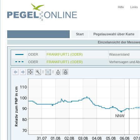
Hilfe
Links
Start
Pegelauswahl über Karte
Einzelansicht der Messwe
ODER
FRANKFURT1 (ODER)
Wasserstand
ODER
FRANKFURT1 (ODER)
Vorhersagen und A
|
|