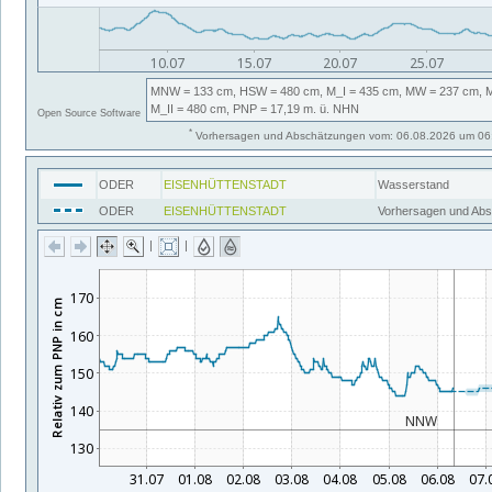
MNW
= 133 cm,
HSW
= 480 cm,
M_I
= 435 cm,
MW
= 237 cm,
M_II
= 480 cm,
PNP
= 17,19
m. ü. NHN
Open Source Software
*
Vorhersagen und Abschätzungen vom: 06.08.2026 um 06:
ODER
EISENHÜTTENSTADT
Wasserstand
ODER
EISENHÜTTENSTADT
Vorhersagen und Ab
|
|