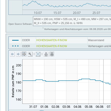
MNW
= 190 cm,
HSW
= 535 cm,
M_I
= 490 cm,
MW
= 297 cm,
M_II
= 535 cm,
PNP
= 25,156
m. ü. NHN
Open Source Software
*
Vorhersagen und Abschätzungen vom: 06.08.2026 um 06:
ODER
HOHENSAATEN-FINOW
Wasserstand
ODER
HOHENSAATEN-FINOW
Vorhersagen und 
|
|