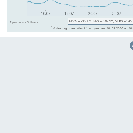
MNW
= 215 cm,
MW
= 336 cm,
MHW
= 545 
Open Source Software
*
Vorhersagen und Abschätzungen vom: 06.08.2026 um 06: