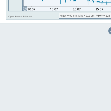
MNW
= 92 cm,
MW
= 111 cm,
MHW
= 125 
Open Source Software