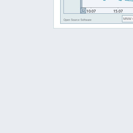
MNW
=
Open Source Software