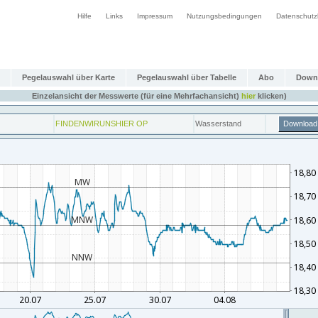
Hilfe
Links
Impressum
Nutzungsbedingungen
Datenschutz
Pegelauswahl über Karte
Pegelauswahl über Tabelle
Abo
Down
Einzelansicht der Messwerte (für eine Mehrfachansicht)
hier
klicken)
FINDENWIRUNSHIER OP
Wasserstand
Download