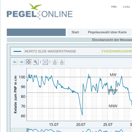
Hilfe
Links
Start
Pegelauswahl über Karte
Einzelansicht der Messwe
MÜRITZ-ELDE-WASSERSTRASSE
FINDENWIRUNSHI
|
|