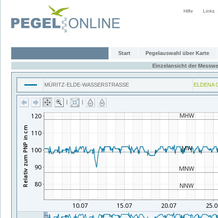
Hilfe
Links
Start
Pegelauswahl über Karte
Einzelansicht der Messwe
MÜRITZ-ELDE-WASSERSTRASSE
ELDENA 
|
|