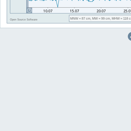
MNW
= 87 cm,
MW
= 99 cm,
MHW
= 118 c
Open Source Software